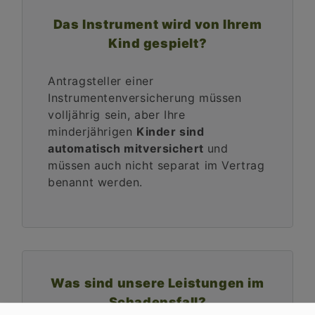
Das Instrument wird von Ihrem
Kind gespielt?
Antragsteller einer
Instrumentenversicherung müssen
volljährig sein, aber Ihre
minderjährigen
Kinder sind
automatisch mitversichert
und
müssen auch nicht separat im Vertrag
benannt werden.
Was sind unsere Leistungen im
Schadensfall?