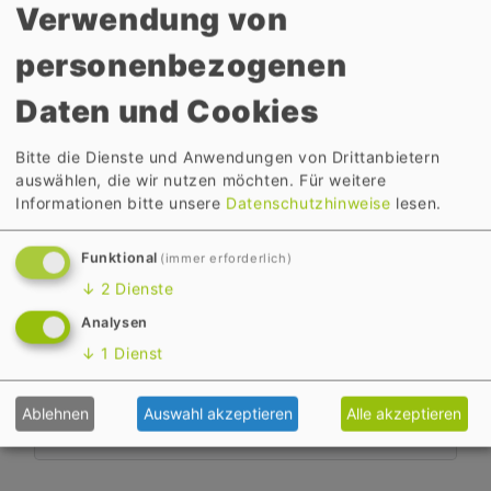
Verwendung von
Wir regulieren den Schadensfall
personenbezogenen
schnell und unkompliziert über
Ihren
Daten und Cookies
Musikfachhändler/Instrumentenba
uer
Bitte die Dienste und Anwendungen von Drittanbietern
Wir ersetzen
beim Verlust oder
auswählen, die wir nutzen möchten.
Für weitere
Informationen bitte unsere
Datenschutzhinweise
lesen.
Totalschaden den
Wert
des
Instruments
Funktional
(immer erforderlich)
Wir erstatten
bei Beschädigung
↓
2
Dienste
die
Reparaturkosten
Analysen
Wir übernehmen
die
Kosten für
das Ersatzinstrument
während
↓
1
Dienst
der
Reparatur
Ablehnen
Auswahl akzeptieren
Alle akzeptieren