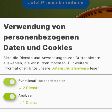
Jetzt Prämie berechnen
Verwendung von
personenbezogenen
Daten und Cookies
Bitte die Dienste und Anwendungen von Drittanbietern
auswählen, die wir nutzen möchten.
Für weitere
Informationen bitte unsere
Datenschutzhinweise
lesen.
Änderung der
Funktional
(immer erforderlich)
↓
2
Dienste
Bankverbindung
Analysen
↓
1
Dienst