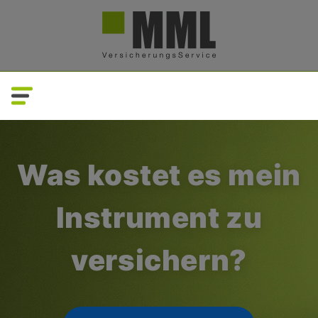
Direkt
zum
Inhalt
Was kostet es mein
Instrument zu
versichern?